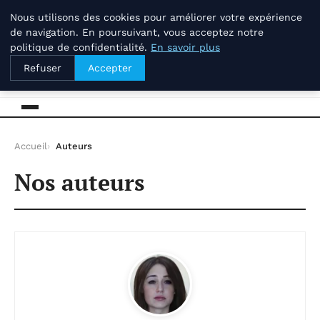
vendredi 7 août 2026
Nous utilisons des cookies pour améliorer votre expérience
de navigation. En poursuivant, vous acceptez notre
politique de confidentialité.
En savoir plus
Savoir-et-patrimoine.com
Refuser
Accepter
Accueil
Auteurs
Nos auteurs