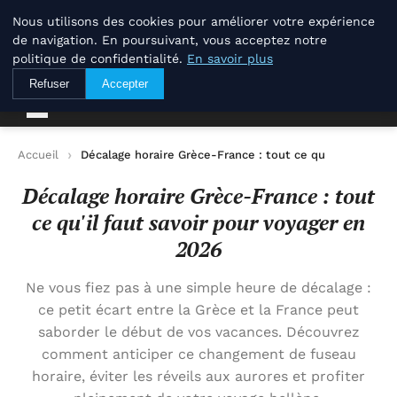
Savoir-et-patrimoine.com
Nous utilisons des cookies pour améliorer votre expérience
de navigation. En poursuivant, vous acceptez notre
politique de confidentialité.
En savoir plus
Savoir-et-patrimoine.com
Refuser
Accepter
Accueil
Décalage horaire Grèce-France : tout ce qu'il faut savo
Décalage horaire Grèce-France : tout
ce qu'il faut savoir pour voyager en
2026
Ne vous fiez pas à une simple heure de décalage :
ce petit écart entre la Grèce et la France peut
saborder le début de vos vacances. Découvrez
comment anticiper ce changement de fuseau
horaire, éviter les réveils aux aurores et profiter