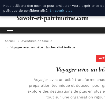
Savoir-et-patrimoine.com
Nous utilisons des cookies pour améliorer votre expérience de
politique de confidentialité.
En savoir plus
Savoir-et-patrimoine.com
Accueil
Aventures en famille
Voyager avec un bébé : la checklist indispensable
AVE
Voyager avec un béb
Voyager avec un bébé transforme chaq
préparation technique et douceur pour ga
explore des destinations de plus en plus é
tout sur une organisation rigou