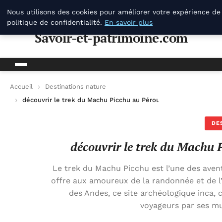
Savoir-et-patrimoine.com
Nous utilisons des cookies pour améliorer votre expérience de
politique de confidentialité.
En savoir plus
Savoir-et-patrimoine.com
Accueil
Destinations nature
découvrir le trek du Machu Picchu au Pérou : conseils et itinér
DE
découvrir le trek du Machu Pi
Le trek du Machu Picchu est l’une des aven
offre aux amoureux de la randonnée et de l’h
des Andes, ce site archéologique inca, 
voyageurs par ses mu