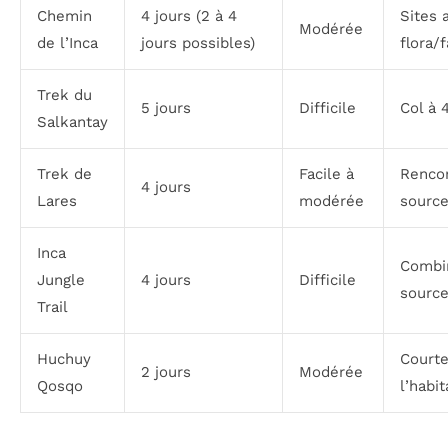
Chemin
4 jours (2 à 4
Sites 
Modérée
de l’Inca
jours possibles)
flora/
Trek du
5 jours
Difficile
Col à 
Salkantay
Trek de
Facile à
Renco
4 jours
Lares
modérée
source
Inca
Combin
Jungle
4 jours
Difficile
sourc
Trail
Huchuy
Courte
2 jours
Modérée
Qosqo
l’habi