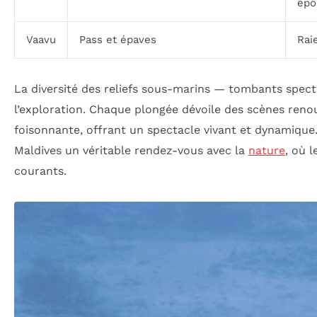
épo
Vaavu
Pass et épaves
Rai
La diversité des reliefs sous-marins — tombants spect
l’exploration. Chaque plongée dévoile des scènes renou
foisonnante, offrant un spectacle vivant et dynamique
Maldives un véritable rendez-vous avec la
nature
, où 
courants.