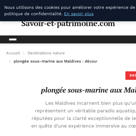
Savoir-et-patrimoine.com
Nous utilisons des cookies pour améliorer votre expérience de
politique de confidentialité.
En savoir plus
Savoir-et-patrimoine.com
Accueil
Destinations nature
plongée sous-marine aux Maldives : découvrir un paradis aqua
DE
plongée sous-marine aux Mal
Les Maldives incarnent bien plus qu’un 
représentent un véritable paradis aquatiq
réputées pour la clarté exceptionnelle de le
en quête d’une expérience immersive au cœur